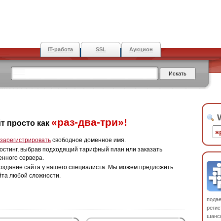
IT-работа
SSL
Аукцион
W
«раз-два-три»!
т просто как
зарегистрировать
свободное доменное имя.
остинг, выбрав подходящий тарифный план или заказать
енного сервера.
оздание сайта у нашего специалиста. Мы можем предложить
йта любой сложности.
пода
регис
шанс