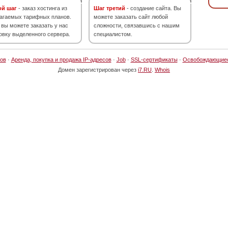
ой шаг
- заказ хостинга из
Шаг третий
- создание сайта. Вы
агаемых тарифных планов.
можете заказать сайт любой
 вы можете заказать у нас
сложности, связавшись с нашим
овку выделенного сервера.
специалистом.
ов
·
Аренда, покупка и продажа IP-адресов
·
Job
·
SSL-сертификаты
·
Освобождающие
Домен зарегистрирован через
i7.RU
.
Whois