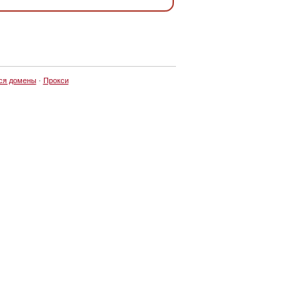
ся домены
·
Прокси